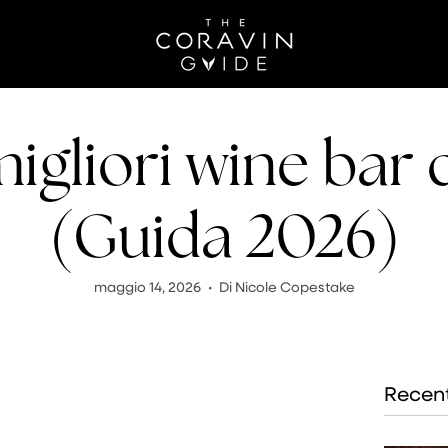
migliori wine bar d
(Guida 2026)
maggio 14, 2026
Di Nicole Copestake
Recent