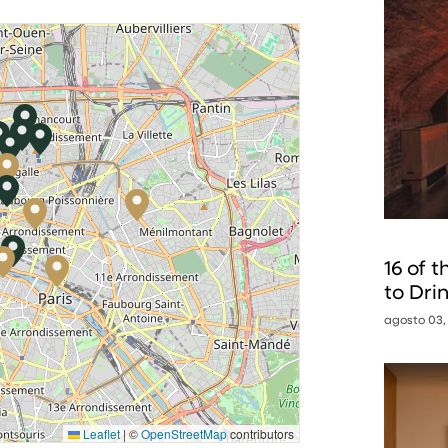
16 of 
to Dri
agosto 03,
Leaflet
|
©
OpenStreetMap
contributors