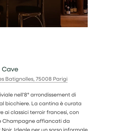
a Cave
s Batignolles, 75008 Parigi
viale nell'8° arrondissement di
i al bicchiere. La cantina è curata
 ai classici terroir francesi, con
a e Champagne affiancati da
 Noir. Ideale per un sorso informale