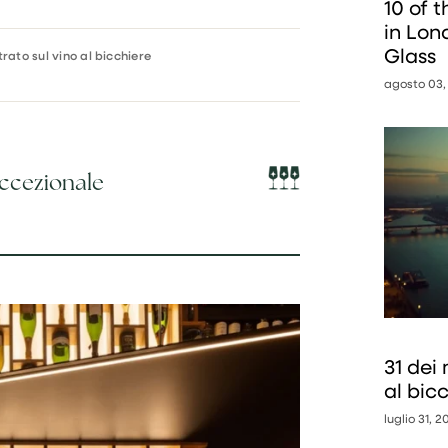
10 of 
in Lon
Glass
trato sul vino al bicchiere
agosto 03,
eccezionale
31 dei 
al bic
luglio 31, 2