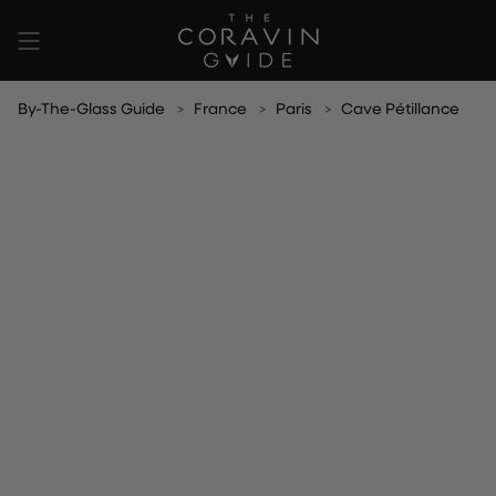
Skip
to
content
By-The-Glass Guide
France
Paris
Cave Pétillance