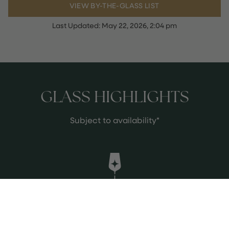
VIEW BY-THE-GLASS LIST
Last Updated:
May 22, 2026, 2:04 pm
GLASS HIGHLIGHTS
Subject to availability*
Meursault sous la velle pierre henri
Rougeot