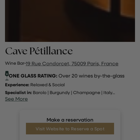
Cave Pétillance
Wine Bar
·
19 Rue Condorcet, 75009 Paris, France
ONE GLASS RATING:
Over 20 wines by-the-glass
Experience:
Relaxed & Social
Specialist in:
Barolo
|
Burgundy
|
Champagne
|
Italy
...
See More
Make a reservation
Visit Website to Reserve a Spot