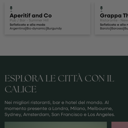
Aperitif and Co
Grappa T
Pub / Bar - Summer Hill
Ristorante - Ne
Sofisticato e alla moda
Sofisticato e alla
|
|
|
|
Argentina
Bio-dynamic
Burgundy
Barolo
Barossa
Bu
ESPLORA LE CITTÀ CON IL
CALICE
Nei migliori ristoranti, bar e hotel del mondo. Al
momento presente a Londra, Milano, Melbourne,
Sydney, Amsterdam, San Francisco e Los Angeles.