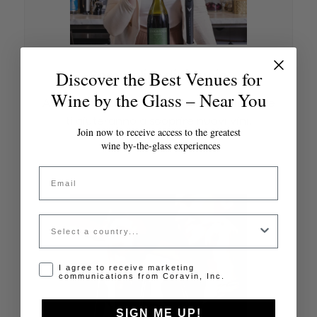
Sommelier di fiducia
Discover the Best Venues for
Wine by the Glass – Near You
Ascolta gli esperti appassionati di vino che
ti aiuteranno a scoprire nuovi vini.
Join now to receive access to the greatest
wine by-the-glass experiences
Email
Country
Opt-in disclaimer
I agree to receive marketing
communications from Coravin, Inc.
SIGN ME UP!