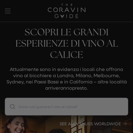
Vai
al
contenuto
SCOPRI LE GRANDI
ESPERIENZE DI VINO AL
CALICE
Attualmente sono in evidenza i locali che offrono
vino al bicchiere a Londra, Milano, Melbourne,
Sydney, nei Paesi Bassi e in California – altre località
arriverannopresto.
Dove vuoi gustare il vino al calice?
SEE ALL VENUES WORLDWIDE