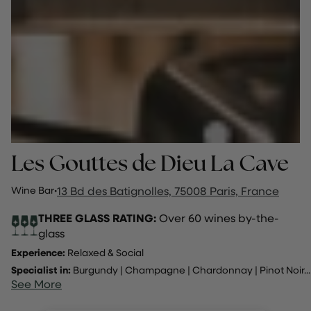
Les Gouttes de Dieu La Cave
Wine Bar
·
13 Bd des Batignolles, 75008 Paris, France
THREE GLASS RATING:
Over 60 wines by-the-
glass
Experience:
Relaxed & Social
Specialist in:
Burgundy
|
Champagne
|
Chardonnay
|
Pinot Noir
...
See More