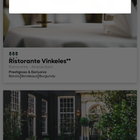
Ristorante Vinkeles**
Ristorante - Amsterdam
Prestigioso & Esclusivo
|
|
Barolo
Bordeaux
Burgundy