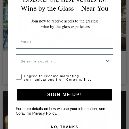
Wine by the Glass – Near You
Join now to receive access to the greatest
wine by-the-glass experiences
Email
Country
Ron Gastrobar
Ristorante - Amsterdam
Sofisticato e alla moda
Opt-in disclaimer
I agree to receive marketing
|
|
Barbaresco
Barolo
Bordeaux
communications from Coravin, Inc.
SIGN ME UP!
For more details on how we use your information, see
Coravin's Privacy Policy
.
NO, THANKS