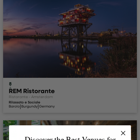
REM Ristorante
Ristorante - Amsterdam
Rilassato e Sociale
|
|
Barolo
Burgundy
Germany
Discover the Best Venues for