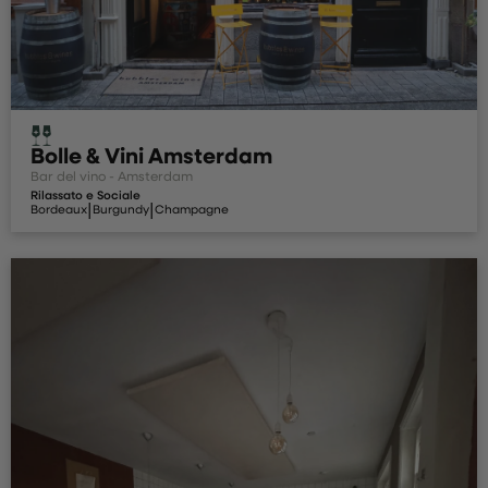
Bolle & Vini Amsterdam
Bar del vino - Amsterdam
Rilassato e Sociale
|
|
Bordeaux
Burgundy
Champagne