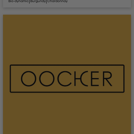
|
|
Bio-dynamic
Burgundy
Chardonnay