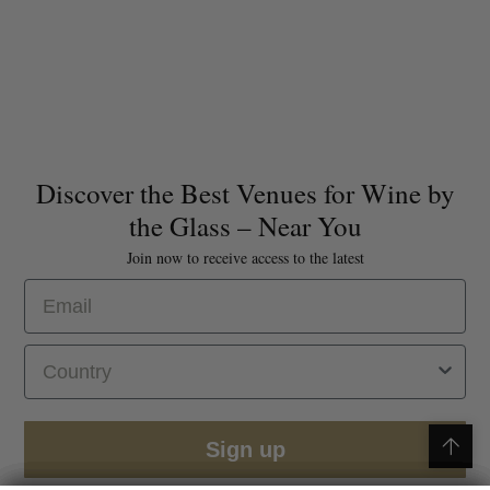
Discover the Best Venues for Wine by
the Glass – Near You
Join now to receive access to the latest
Email
Select Country
Map
Sign up