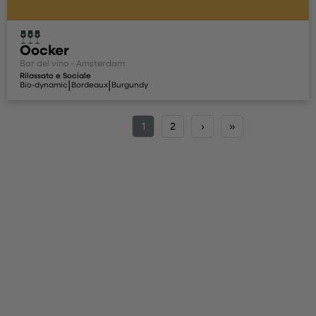
Oocker
Bar del vino - Amsterdam
Rilassato e Sociale
|
|
Bio-dynamic
Bordeaux
Burgundy
1
2
›
»