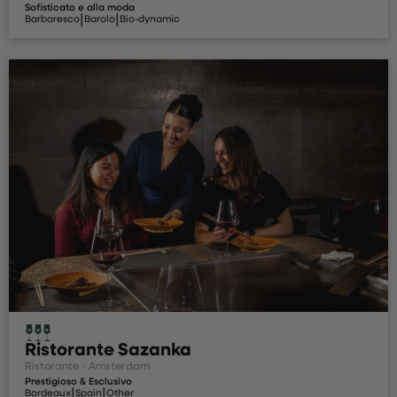
Sofisticato e alla moda
|
|
Barbaresco
Barolo
Bio-dynamic
Ristorante Sazanka
Ristorante - Amsterdam
Prestigioso & Esclusivo
|
|
Bordeaux
Spain
Other