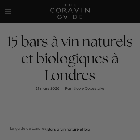
Passer
au
contenu
de
15 bars à vin naturels
la
page
et biologiques à
Londres
21 mars 2026
Par Nicole Copestake
Le guide de Londres
›
Bars à vin nature et bio