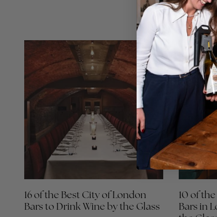
16 of the Best City of London
10 of th
Bars to Drink Wine by the Glass
Bars in 