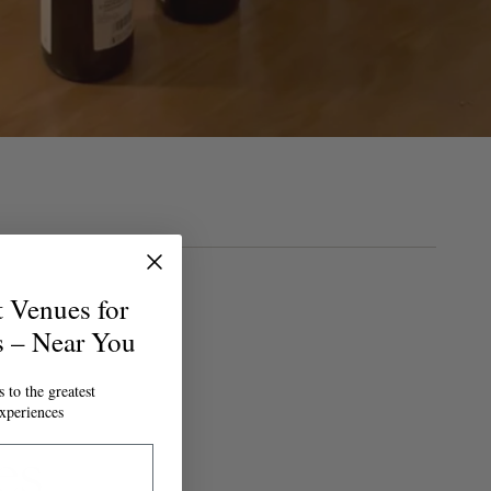
t Venues for
s – Near You
 to the greatest
xperiences
es