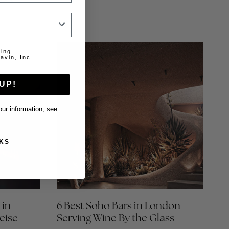
ting
avin, Inc.
UP!
ur information, see
KS
 in
6 Best Soho Bars in London
eise
Serving Wine By the Glass