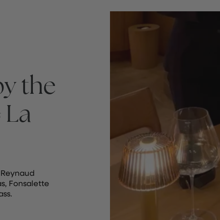
y the
 La
e Reynaud
s, Fonsalette
ass.