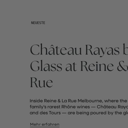
NEUESTE
Château Rayas b
Glass at Reine &
Rue
Inside Reine & La Rue Melbourne, where th
family's rarest Rhône wines — Château Raya
and des Tours — are being poured by the gl
Mehr erfahren