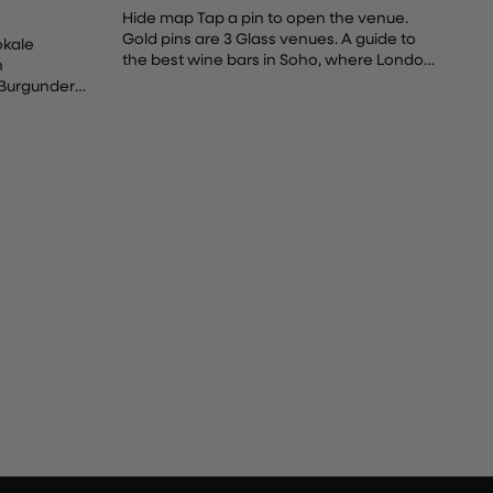
Hide map Tap a pin to open the venue.
Gold pins are 3 Glass venues. A guide to
okale
the best wine bars in Soho, where London
n
drinks with its jacket...
 Burgunder
n in
Guide für...