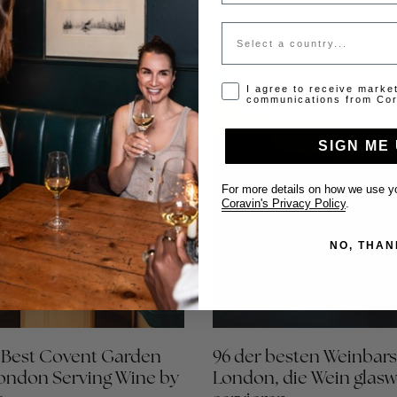
Country
Opt-in disclaimer
I agree to receive marke
communications from Cor
SIGN ME 
For more details on how we use yo
Coravin's Privacy Policy
.
NO, THAN
e Best Covent Garden
96 der besten Weinbars
London Serving Wine by
London, die Wein glasw