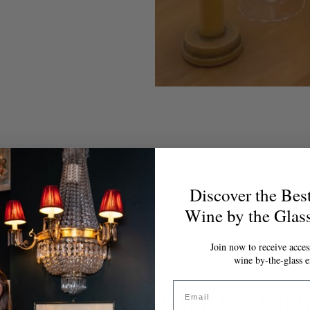
Discover the Bes
Wine by the Glas
Join now to receive access
wine by-the-glass e
DISCOVER MORE
ine Destination Guid
Email