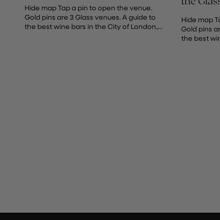
the Glas
Hide map Tap a pin to open the venue.
Gold pins are 3 Glass venues. A guide to
Hide map Ta
the best wine bars in the City of London,
Gold pins a
where the Square...
the best wi
London's the