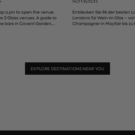
s
servieren
p a pin to open the venue.
Entdecken Sie 96 der besten L
re 3 Glass venues. A guide to
Londons für Wein im Glas – vo
ne bars in Covent Garden,
Champagner in Mayfair bis zu
atre district and one...
in Marylebone und Naturweine
Hackney. Kuratiert vom Coravin 
EXPLORE DESTINATIONS NEAR YOU