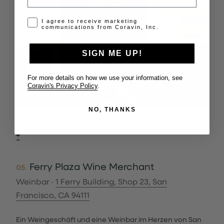
Opt-in disclaimer
I agree to receive marketing
communications from Coravin, Inc.
SIGN ME UP!
For more details on how we use your information, see
Coravin's Privacy Policy
.
NO, THANKS
Ferry Plaza Wine Merchant
05.
Weinbar ·
1 Ferry Building, Shop 23, San
Francisco, CA 94111
Ein Weingeschäft und eine Weinbar im Herzen von San