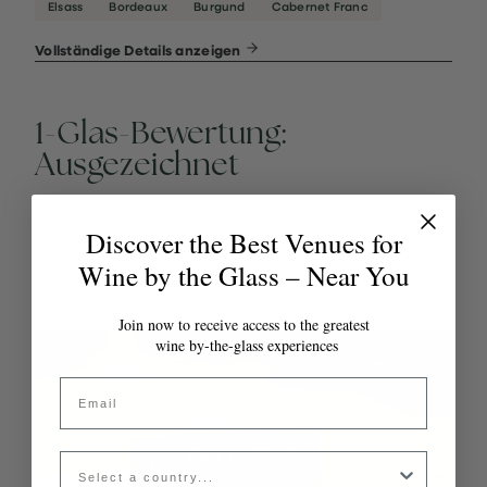
Elsass
Bordeaux
Burgund
Cabernet Franc
Vollständige Details anzeigen
1-Glas-Bewertung:
Ausgezeichnet
20–40 Weine glasweise · 6 Lokale
Discover the Best Venues for
Wine by the Glass – Near You
Join now to receive access to the greatest
wine by-the-glass experiences
Email
Country