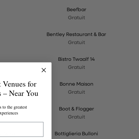
Beefbar
Gratuit
Bentley Restaurant & Bar
Gratuit
Bistro Twaalf 14
Gratuit
t Venues for
Bonne Maison
s – Near You
Gratuit
 to the greatest
Boot & Flogger
xperiences
Gratuit
a Biuso
Bottiglieria Bulloni