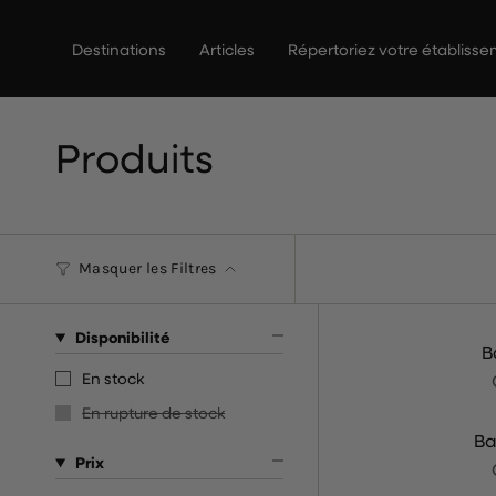
Passer
au
Destinations
Articles
Répertoriez votre établiss
contenu
de
la
page
Produits
Masquer les Filtres
Disponibilité
B
En stock
En rupture de stock
Ba
Prix