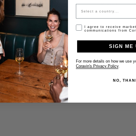
Gratuit
Gratuit
Country
Précédent
1
2
3
4
5
Opt-in disclaimer
I agree to receive marke
communications from Cor
SIGN ME 
For more details on how we use yo
Coravin's Privacy Policy
.
NO, THAN