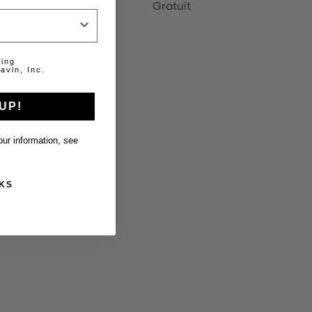
Gratuit
…
20
Suivant
ting
avin, Inc.
UP!
ur information, see
KS