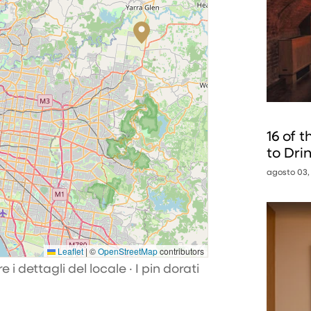
16 of 
to Dri
agosto 03,
Leaflet
|
©
OpenStreetMap
contributors
 i dettagli del locale · I pin dorati