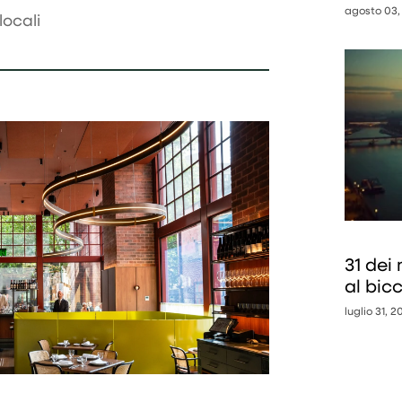
agosto 03,
locali
31 dei 
al bic
luglio 31, 2