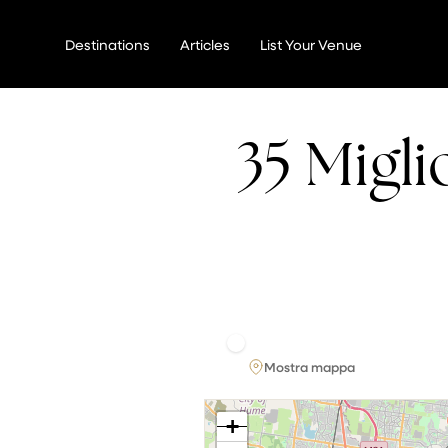
Vai
al
Destinations
Articles
List Your Venue
contenuto
35 Migl
Mostra mappa
+