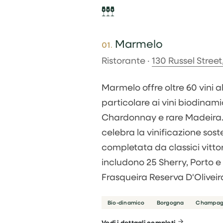
Marmelo
01.
Ristorante ·
130 Russel Stree
Marmelo offre oltre 60 vini a
particolare ai vini biodina
Chardonnay e rare Madeira. La
celebra la vinificazione sos
completata da classici vittori
includono 25 Sherry, Porto 
Frasqueira Reserva D'Oliveira
Bio-dinamico
Borgogna
Champag
Vedi i dettagli completi