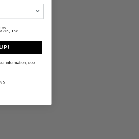
ting
avin, Inc.
UP!
ur information, see
KS