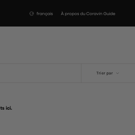
Langue
français
À propos du Coravin Guide
Trier
Trier par
par
s ici.