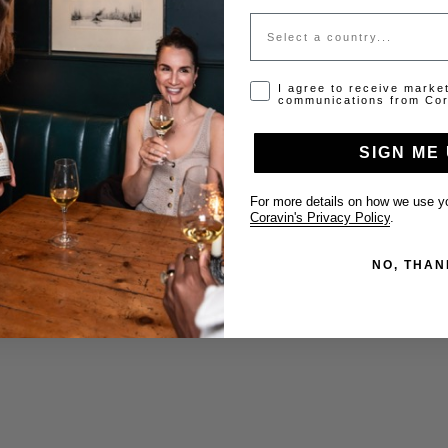
Country
Opt-in disclaimer
I agree to receive marke
communications from Cor
SIGN ME 
For more details on how we use yo
Coravin's Privacy Policy
.
NO, THAN