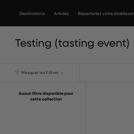
Passer
au
Destinations
Articles
Répertoriez votre établiss
contenu
de
la
page
Testing (tasting event)
Masquer les Filtres
Aucun filtre disponible pour
cette collection