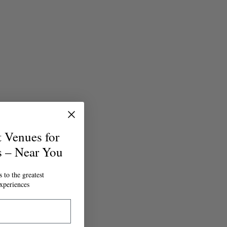
t Venues for
s – Near You
 to the greatest
xperiences