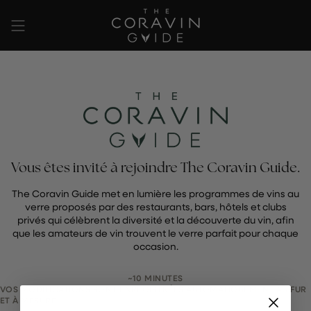
Passer
au
contenu
de
la
page
Vous êtes invité à rejoindre The Coravin Guide.
The Coravin Guide met en lumière les programmes de vins au
verre proposés par des restaurants, bars, hôtels et clubs
privés qui célèbrent la diversité et la découverte du vin, afin
que les amateurs de vin trouvent le verre parfait pour chaque
occasion.
~10 MINUTES
VOS MODIFICATIONS SONT ENREGISTRÉES AUTOMATIQUEMENT AU FUR
ET À MESURE.