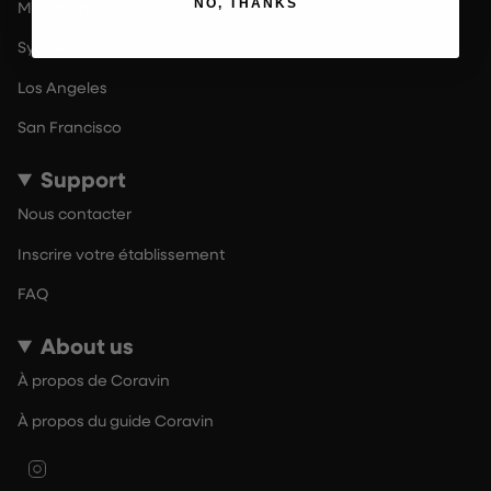
NO, THANKS
Melbourne
Sydney
Los Angeles
San Francisco
Support
Nous contacter
Inscrire votre établissement
FAQ
About us
À propos de Coravin
À propos du guide Coravin
Instagram