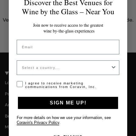
Discover the Best Venues for
Jeton invalide ou expiré
Wine by the Glass – Near You
Veuillez contacter l'administrateur pour un jeton valide.
Join now to receive access to the greatest
wine by-the-glass experiences
Email
Country
Coravin Guide Locations
Londres
Opt-in disclaimer
I agree to receive marketing
communications from Coravin, Inc.
Paris
SIGN ME UP!
Amsterdam
Berlin
For more details on how we use your information, see
Coravin's Privacy Policy
.
Milan