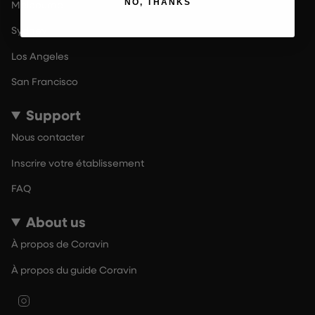
NO, THANKS
Melbourne
Sydney
Los Angeles
San Francisco
Support
Nous contacter
Inscrire votre établissement
FAQ
About us
À propos de Coravin
À propos du guide Coravin
Instagram