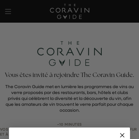
Passer
au
contenu
de
la
page
Vous êtes invité à rejoindre The Coravin Guide.
The Coravin Guide met en lumière les programmes de vins au
verre proposés par des restaurants, bars, hôtels et clubs
privés qui célèbrent la diversité et la découverte du vin, afin
que les amateurs de vin trouvent le verre parfait pour chaque
occasion.
~10 MINUTES
VOS MODIFICATIONS SONT ENREGISTRÉES AUTOMATIQUEMENT AU FUR
ET À MESURE.