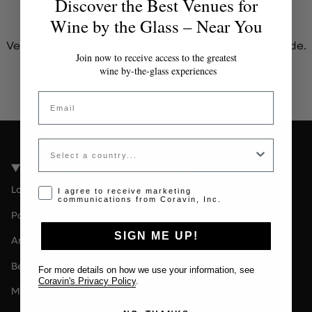
Discover the Best Venues for
Jeton invalide ou expiré
Wine by the Glass – Near You
Veuillez contacter l'administrateur pour un jeton valide.
Join now to receive access to the greatest
wine by-the-glass experiences
Email
Country
Coravin Guide Locations
Londres
Opt-in disclaimer
I agree to receive marketing
communications from Coravin, Inc.
Paris
SIGN ME UP!
Amsterdam
Berlin
For more details on how we use your information, see
Coravin's Privacy Policy
.
Milan