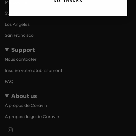
NO, THANKS
Melbourne
Sydney
Los Angeles
San Francisco
Support
Nous contacter
Inscrire votre établissement
FAQ
About us
À propos de Coravin
À propos du guide Coravin
Instagram