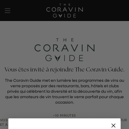
Passer
au
contenu
de
la
page
Vous êtes invité à rejoindre The Coravin Guide.
The Coravin Guide met en lumière les programmes de vins au
verre proposés par des restaurants, bars, hôtels et clubs
privés qui célèbrent la diversité et la découverte du vin, afin
que les amateurs de vin trouvent le verre parfait pour chaque
occasion.
~10 MINUTES
VOS MODIFICATIONS SONT ENREGISTRÉES AUTOMATIQUEMENT AU FUR
ET À MESURE.