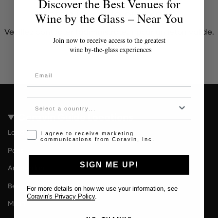
Discover the Best Venues for
Jeton invalide ou expiré
Wine by the Glass – Near You
Veuillez contacter l'administrateur pour un jeton valide.
Join now to receive access to the greatest
wine by-the-glass experiences
Email
Country
Coravin Guide Locations
Londres
Opt-in disclaimer
I agree to receive marketing
communications from Coravin, Inc.
Paris
SIGN ME UP!
Amsterdam
Berlin
For more details on how we use your information, see
Coravin's Privacy Policy
.
Milan