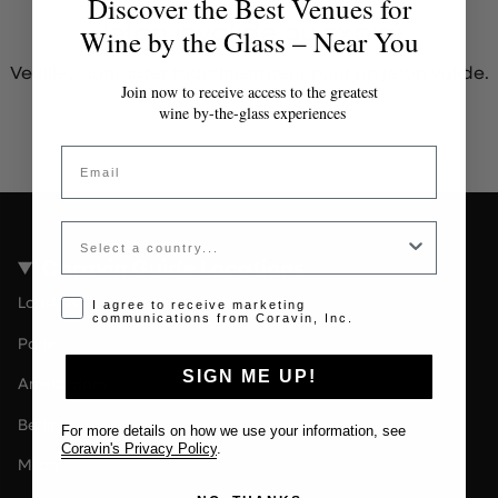
Discover the Best Venues for
Jeton invalide ou expiré
Wine by the Glass – Near You
Veuillez contacter l'administrateur pour un jeton valide.
Join now to receive access to the greatest
wine by-the-glass experiences
Email
Country
Coravin Guide Locations
Londres
Opt-in disclaimer
I agree to receive marketing
communications from Coravin, Inc.
Paris
SIGN ME UP!
Amsterdam
Berlin
For more details on how we use your information, see
Coravin's Privacy Policy
.
Milan