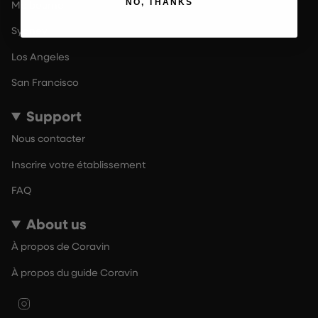
NO, THANKS
Melbourne
Sydney
Los Angeles
San Francisco
Support
Nous contacter
Inscrire votre établissement
FAQ
About us
À propos de Coravin
À propos du guide Coravin
Instagram