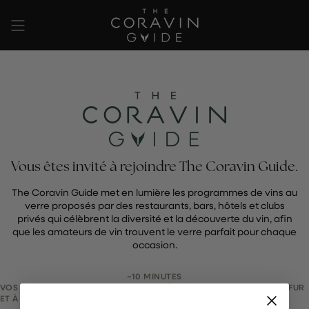
Passer
au
contenu
de
la
page
Vous êtes invité à rejoindre The Coravin Guide.
The Coravin Guide met en lumière les programmes de vins au
verre proposés par des restaurants, bars, hôtels et clubs
privés qui célèbrent la diversité et la découverte du vin, afin
que les amateurs de vin trouvent le verre parfait pour chaque
occasion.
~10 MINUTES
VOS MODIFICATIONS SONT ENREGISTRÉES AUTOMATIQUEMENT AU FUR
ET À MESURE.