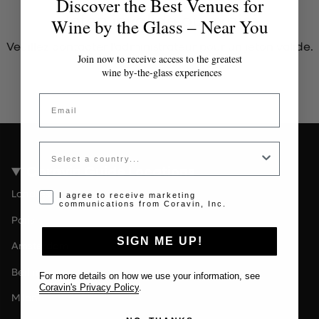
Discover the Best Venues for
Jeton invalide ou expiré
Wine by the Glass – Near You
Veuillez contacter l'administrateur pour un jeton valide.
Join now to receive access to the greatest
wine by-the-glass experiences
Email
Country
Coravin Guide Locations
Londres
Opt-in disclaimer
I agree to receive marketing
communications from Coravin, Inc.
Paris
SIGN ME UP!
Amsterdam
Berlin
For more details on how we use your information, see
Coravin's Privacy Policy
.
Milan