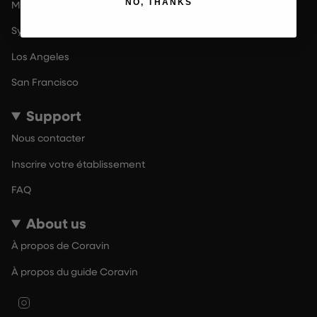
NO, THANKS
Melbourne
Sydney
Los Angeles
San Francisco
Support
Nous contacter
Inscrire votre établissement
FAQ
About us
À propos de Coravin
À propos du guide Coravin
Instagram