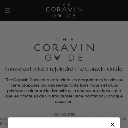
Passer
au
contenu
de
la
page
Vous êtes invité à rejoindre The Coravin Guide.
The Coravin Guide met en lumière les programmes de vins au
verre proposés par des restaurants, bars, hôtels et clubs
privés qui célèbrent la diversité et la découverte du vin, afin
que les amateurs de vin trouvent le verre parfait pour chaque
occasion.
~10 MINUTES
VOS MODIFICATIONS SONT ENREGISTRÉES AUTOMATIQUEMENT AU FUR
ET À MESURE.