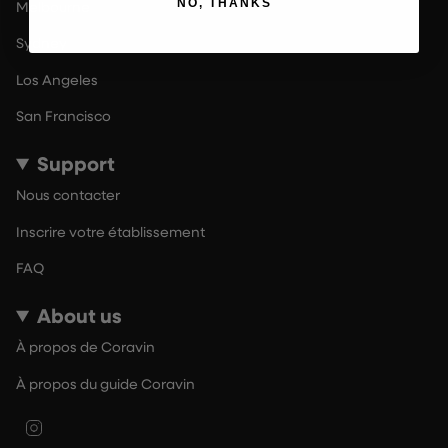
NO, THANKS
Melbourne
Sydney
Los Angeles
San Francisco
Support
Nous contacter
Inscrire votre établissement
FAQ
About us
À propos de Coravin
À propos du guide Coravin
Instagram