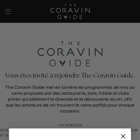
Passer
au
contenu
de
la
page
Vous êtes invité à rejoindre The Coravin Guide.
The Coravin Guide met en lumière les programmes de vins au
verre proposés par des restaurants, bars, hôtels et clubs
privés qui célèbrent la diversité et la découverte du vin, afin
que les amateurs de vin trouvent le verre parfait pour chaque
occasion.
~10 MINUTES
VOS MODIFICATIONS SONT ENREGISTRÉES AUTOMATIQUEMENT AU FUR
ET À MESURE.