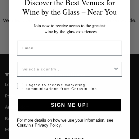
Discover the Best Venues for
Jeton invalide ou expiré
Wine by the Glass – Near You
Veuillez contacter l'administrateur pour un jeton valide.
Join now to receive access to the greatest
wine by-the-glass experiences
Email
Country
Coravin Guide Locations
Londres
Opt-in disclaimer
I agree to receive marketing
communications from Coravin, Inc.
Paris
SIGN ME UP!
Amsterdam
Berlin
For more details on how we use your information, see
Coravin's Privacy Policy
.
Milan