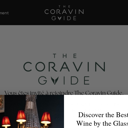
ement
Vous êtes invité à rejoindre The Coravin Guide.
Coravin Guide met en lumière les programmes de vins au 
s par des restaurants, bars, hôtels et clubs privés qui célè
Discover the Bes
té et la découverte du vin, afin que les amateurs de vin tro
Wine by the Glas
verre parfait pour chaque occasion.