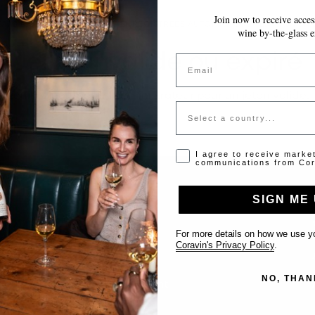
Join now to receive access
VOS MODIFICATIONS SONT ENREGISTRÉES AUTOMATIQUEMENT AU FUR E
wine by-the-glass e
Jeton invalide ou expiré
Email
Veuillez contacter l'administrateur pour un jeton valide.
Country
Opt-in disclaimer
I agree to receive marke
communications from Cor
SIGN ME 
Support
For more details on how we use yo
Coravin's Privacy Policy
.
Nous contacter
NO, THAN
Inscrire votre établissement
FAQ