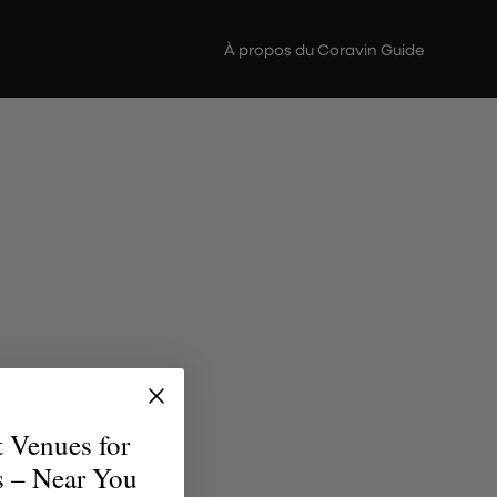
À propos du Coravin Guide
verre
brent la
t Venues for
uvent le
s – Near You