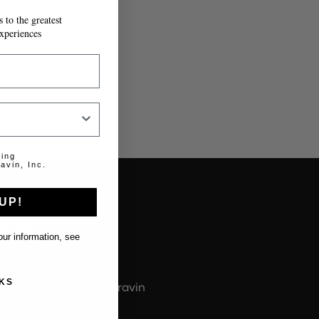
 to the greatest
T À MESURE.
xperiences
ting
avin, Inc.
UP!
About us
ur information, see
À propos de Coravin
KS
À propos du guide Coravin