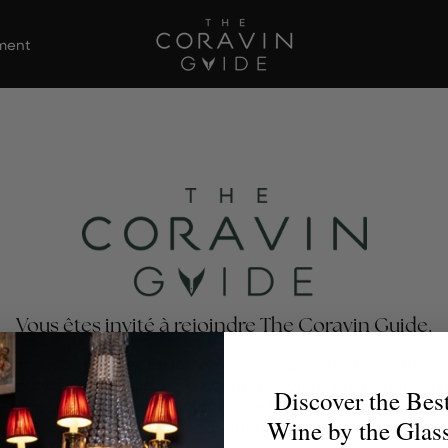
ement
Vous êtes invité à rejoindre The Coravin Guide.
Coravin Guide met en lumière les programmes de vins au 
s par des restaurants, bars, hôtels et clubs privés qui célè
Discover the Bes
té et la découverte du vin, afin que les amateurs de vin tro
Wine by the Glas
verre parfait pour chaque occasion.