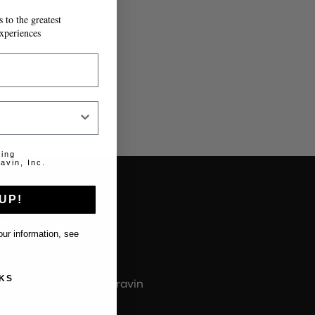
 to the greatest
T À MESURE.
xperiences
ting
avin, Inc.
UP!
About us
ur information, see
À propos de Coravin
KS
À propos du guide Coravin