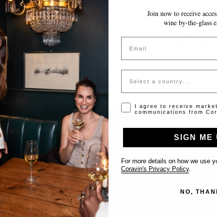
Join now to receive access
VOS MODIFICATIONS SONT ENREGISTRÉES AUTOMATIQUEMENT AU FUR E
wine by-the-glass e
Jeton invalide ou expiré
Email
Veuillez contacter l'administrateur pour un jeton valide.
Country
Opt-in disclaimer
I agree to receive marke
communications from Cor
SIGN ME 
Support
For more details on how we use yo
Coravin's Privacy Policy
.
Nous contacter
NO, THAN
Inscrire votre établissement
FAQ