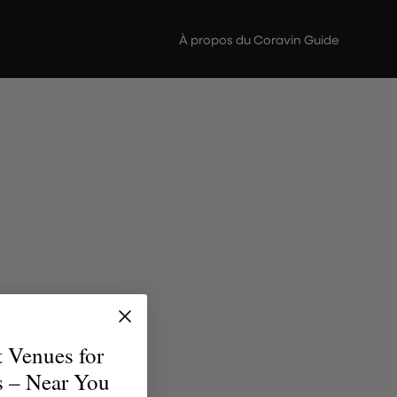
À propos du Coravin Guide
verre
brent la
t Venues for
uvent le
s – Near You