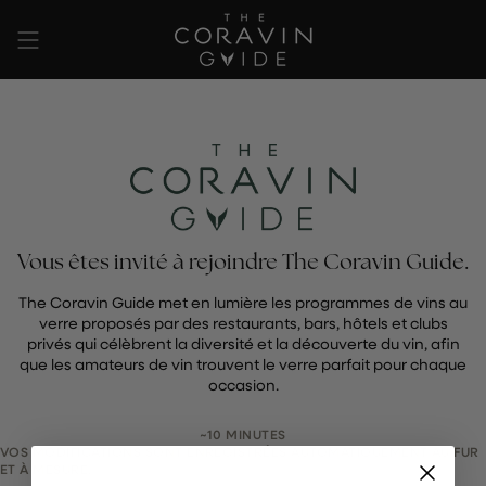
Passer
au
contenu
de
la
page
Vous êtes invité à rejoindre The Coravin Guide.
The Coravin Guide met en lumière les programmes de vins au
verre proposés par des restaurants, bars, hôtels et clubs
privés qui célèbrent la diversité et la découverte du vin, afin
que les amateurs de vin trouvent le verre parfait pour chaque
occasion.
~10 MINUTES
VOS MODIFICATIONS SONT ENREGISTRÉES AUTOMATIQUEMENT AU FUR
ET À MESURE.