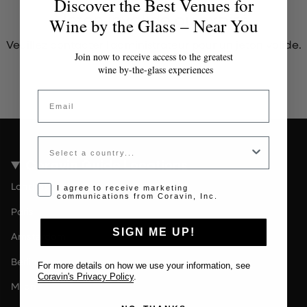
Discover the Best Venues for
Jeton invalide ou expiré
Wine by the Glass – Near You
Veuillez contacter l'administrateur pour un jeton valide.
Join now to receive access to the greatest
wine by-the-glass experiences
Email
Country
Coravin Guide Locations
Londres
Opt-in disclaimer
I agree to receive marketing
communications from Coravin, Inc.
Paris
SIGN ME UP!
Amsterdam
Berlin
For more details on how we use your information, see
Coravin's Privacy Policy
.
Milan