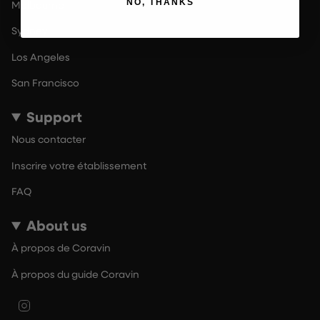
NO, THANKS
Melbourne
Sydney
Los Angeles
San Francisco
Support
Nous contacter
Inscrire votre établissement
FAQ
About us
À propos de Coravin
À propos du guide Coravin
Instagram