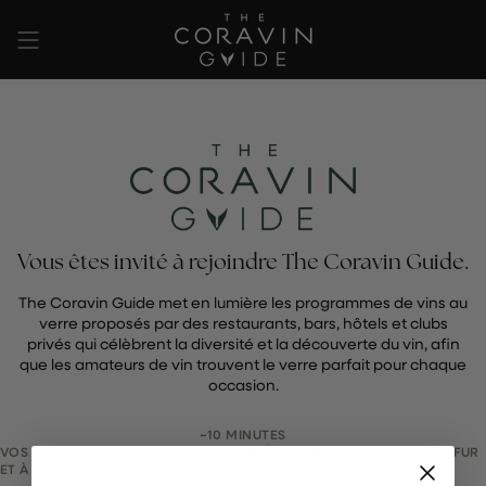
Passer
au
contenu
de
la
page
Vous êtes invité à rejoindre The Coravin Guide.
The Coravin Guide met en lumière les programmes de vins au
verre proposés par des restaurants, bars, hôtels et clubs
privés qui célèbrent la diversité et la découverte du vin, afin
que les amateurs de vin trouvent le verre parfait pour chaque
occasion.
~10 MINUTES
VOS MODIFICATIONS SONT ENREGISTRÉES AUTOMATIQUEMENT AU FUR
ET À MESURE.