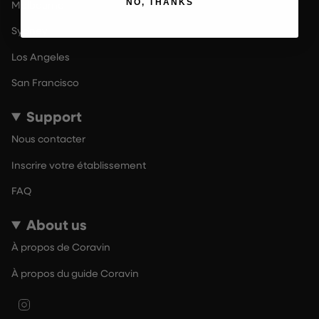
NO, THANKS
Melbourne
Sydney
Los Angeles
San Francisco
Support
Nous contacter
Inscrire votre établissement
FAQ
About us
À propos de Coravin
À propos du guide Coravin
Instagram