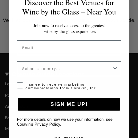
Discover the Best Venues for
Jeton invalide ou expiré
Wine by the Glass – Near You
Veuillez contacter l'administrateur pour un jeton valide.
Join now to receive access to the greatest
wine by-the-glass experiences
Email
Country
Coravin Guide Locations
Londres
Opt-in disclaimer
I agree to receive marketing
communications from Coravin, Inc.
Paris
SIGN ME UP!
Amsterdam
Berlin
For more details on how we use your information, see
Coravin's Privacy Policy
.
Milan