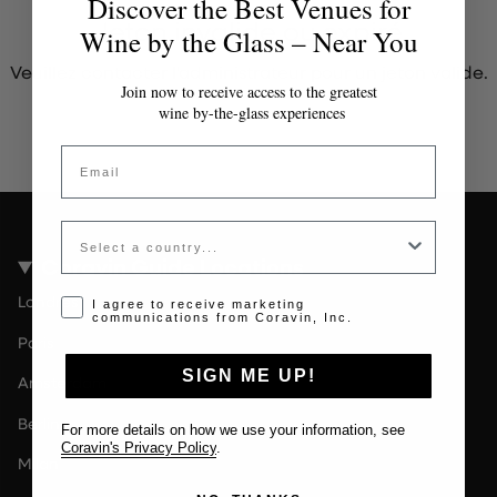
Discover the Best Venues for
Jeton invalide ou expiré
Wine by the Glass – Near You
Veuillez contacter l'administrateur pour un jeton valide.
Join now to receive access to the greatest
wine by-the-glass experiences
Email
Country
Coravin Guide Locations
Londres
Opt-in disclaimer
I agree to receive marketing
communications from Coravin, Inc.
Paris
SIGN ME UP!
Amsterdam
Berlin
For more details on how we use your information, see
Coravin's Privacy Policy
.
Milan