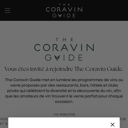
Passer
au
contenu
de
la
page
Vous êtes invité à rejoindre The Coravin Guide.
The Coravin Guide met en lumière les programmes de vins au
verre proposés par des restaurants, bars, hôtels et clubs
privés qui célèbrent la diversité et la découverte du vin, afin
que les amateurs de vin trouvent le verre parfait pour chaque
occasion.
~10 MINUTES
VOS MODIFICATIONS SONT ENREGISTRÉES AUTOMATIQUEMENT AU FUR
ET À MESURE.