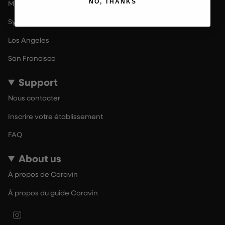
NO, THANKS
Melbourne
Sydney
Los Angeles
San Francisco
Support
Nous contacter
Inscrire votre établissement
FAQ
About us
À propos de Coravin
À propos du guide Coravin
Instagram