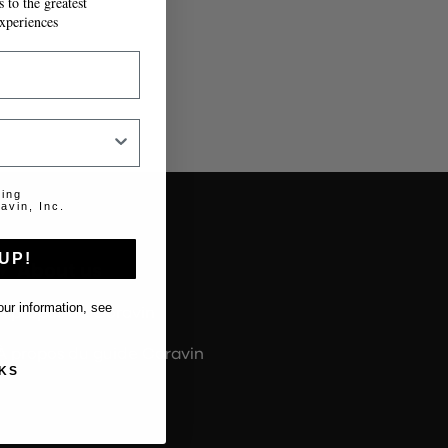
 to the greatest
xperiences
ting
avin, Inc.
UP!
About us
ur information, see
À propos de Coravin
À propos du guide Coravin
KS