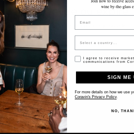
Join now to receive access
wine by-the-glass e
Jeton invalide ou expiré
Email
Veuillez contacter l'administrateur pour un jeton valide.
Country
Opt-in disclaimer
I agree to receive marke
communications from Cor
SIGN ME 
Support
For more details on how we use yo
Nous contacter
Coravin's Privacy Policy
.
Inscrire votre établissement
NO, THAN
FAQ