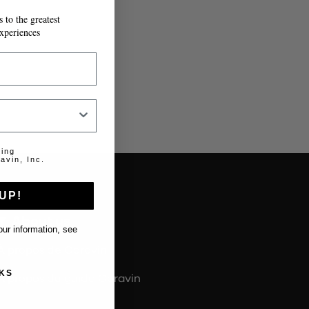
 to the greatest
T À MESURE.
xperiences
ting
avin, Inc.
UP!
About us
ur information, see
À propos de Coravin
KS
À propos du guide Coravin