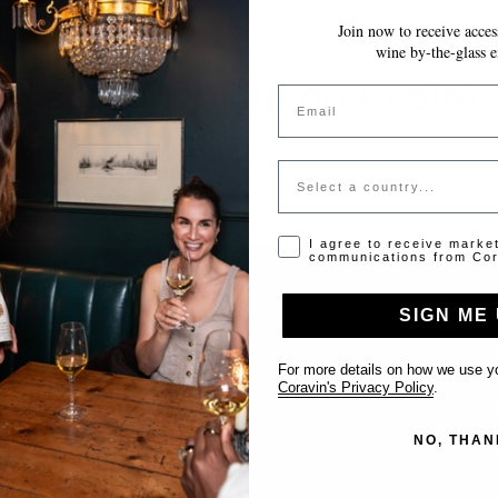
Join now to receive access
VOS MODIFICATIONS SONT ENREGISTRÉES AUTOMATIQUEMENT AU FUR E
wine by-the-glass e
Jeton invalide ou expiré
Email
Veuillez contacter l'administrateur pour un jeton valide.
Country
Opt-in disclaimer
I agree to receive marke
communications from Cor
SIGN ME 
Support
For more details on how we use yo
Coravin's Privacy Policy
.
Nous contacter
NO, THAN
Inscrire votre établissement
FAQ