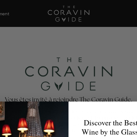
ement
Vous êtes invité à rejoindre The Coravin Guide.
Coravin Guide met en lumière les programmes de vins au 
s par des restaurants, bars, hôtels et clubs privés qui célè
Discover the Bes
té et la découverte du vin, afin que les amateurs de vin tro
Wine by the Glas
verre parfait pour chaque occasion.