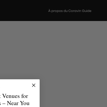
À propos du Coravin Guide
verre
brent la
t Venues for
uvent le
s – Near You