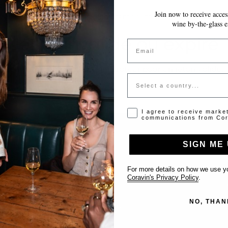
Join now to receive access
VOS MODIFICATIONS SONT ENREGISTRÉES AUTOMATIQUEMENT AU FUR E
wine by-the-glass e
Jeton invalide ou expiré
Email
Veuillez contacter l'administrateur pour un jeton valide.
Country
Opt-in disclaimer
I agree to receive marke
communications from Cor
SIGN ME 
Support
For more details on how we use yo
Coravin's Privacy Policy
.
Nous contacter
NO, THAN
Inscrire votre établissement
FAQ