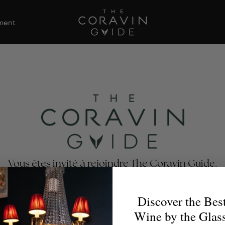
ement
Vous êtes invité à rejoindre The Coravin Guide.
Coravin Guide met en lumière les programmes de vins au 
s par des restaurants, bars, hôtels et clubs privés qui célè
Discover the Bes
té et la découverte du vin, afin que les amateurs de vin tro
Wine by the Glas
verre parfait pour chaque occasion.