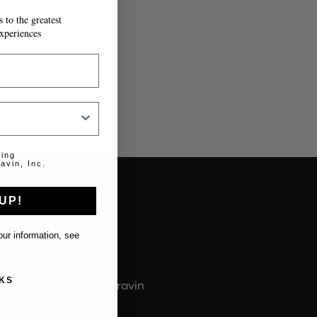
 to the greatest
T À MESURE.
xperiences
ting
avin, Inc.
UP!
About us
ur information, see
À propos de Coravin
KS
À propos du guide Coravin