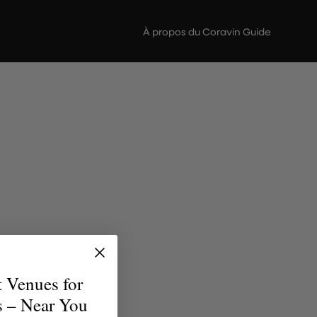
À propos du Coravin Guide
verre
brent la
t Venues for
uvent le
s – Near You