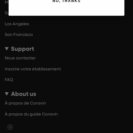
NO, THANKS
Melbourne
Sydney
Los Angeles
San Francisco
Support
Nous contacter
Inscrire votre établissement
FAQ
About us
À propos de Coravin
À propos du guide Coravin
Instagram