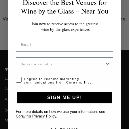
Discover the Best Venues for
Jeton invalide ou expiré
Wine by the Glass – Near You
Veuillez contacter l'administrateur pour un jeton valide.
Join now to receive access to the greatest
wine by-the-glass experiences
Email
Country
Coravin Guide Locations
Londres
Opt-in disclaimer
I agree to receive marketing
communications from Coravin, Inc.
Paris
SIGN ME UP!
Amsterdam
Berlin
For more details on how we use your information, see
Coravin's Privacy Policy
.
Milan