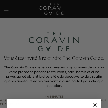
Passer
au
contenu
de
la
page
Vous êtes invité à rejoindre The Coravin Guide.
The Coravin Guide met en lumière les programmes de vins au
verre proposés par des restaurants, bars, hôtels et clubs
privés qui célèbrent la diversité et la découverte du vin, afin
que les amateurs de vin trouvent le verre parfait pour chaque
occasion.
~10 MINUTES
VOS MODIFICATIONS SONT ENREGISTRÉES AUTOMATIQUEMENT AU FUR
ET À MESURE.