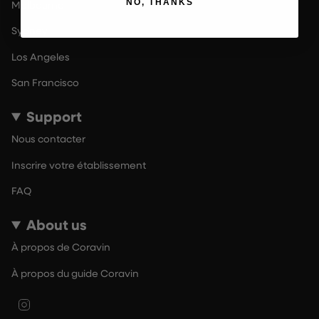
NO, THANKS
Melbourne
Sydney
Los Angeles
San Francisco
Support
Nous contacter
Inscrire votre établissement
FAQ
About us
À propos de Coravin
À propos du guide Coravin
Instagram