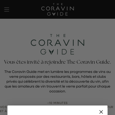
Passer
au
contenu
de
la
page
Vous êtes invité à rejoindre The Coravin Guide.
The Coravin Guide met en lumière les programmes de vins au
verre proposés par des restaurants, bars, hôtels et clubs
privés qui célèbrent la diversité et la découverte du vin, afin
que les amateurs de vin trouvent le verre parfait pour chaque
occasion.
~10 MINUTES
VOS MODIFICATIONS SONT ENREGISTRÉES AUTOMATIQUEMENT AU FUR
ET À MESURE.