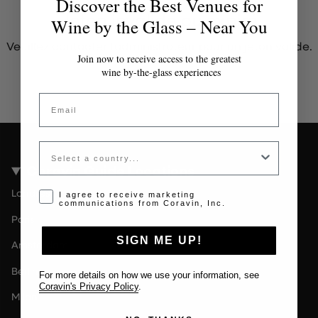
Discover the Best Venues for
Jeton invalide ou expiré
Wine by the Glass – Near You
Veuillez contacter l'administrateur pour un jeton valide.
Join now to receive access to the greatest
wine by-the-glass experiences
Email
Country
Coravin Guide Locations
Londres
Opt-in disclaimer
I agree to receive marketing
communications from Coravin, Inc.
Paris
SIGN ME UP!
Amsterdam
Berlin
For more details on how we use your information, see
Coravin's Privacy Policy
.
Milan