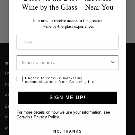
Veuillez contacter l'administrateur pour un jeton
Wine by the Glass – Near You
valide.
Join now to receive access to the greatest
wine by-the-glass experiences
Email
Country
Coravin Guide Locations
Londres
Opt-in disclaimer
I agree to receive marketing
communications from Coravin, Inc.
Paris
Amsterdam
SIGN ME UP!
Berlin
For more details on how we use your information, see
Milan
Coravin's Privacy Policy
.
Melbourne
NO, THANKS