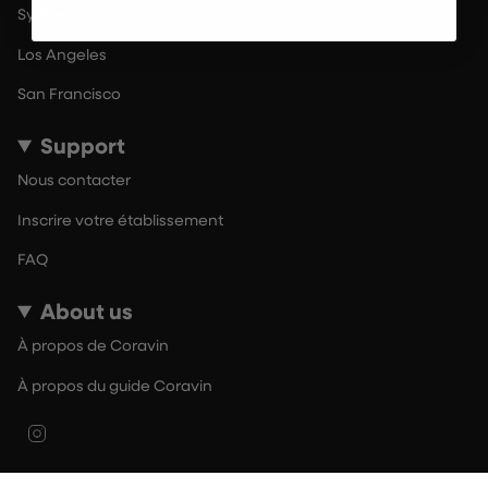
Sydney
Los Angeles
San Francisco
Support
Nous contacter
Inscrire votre établissement
FAQ
About us
À propos de Coravin
À propos du guide Coravin
Instagram