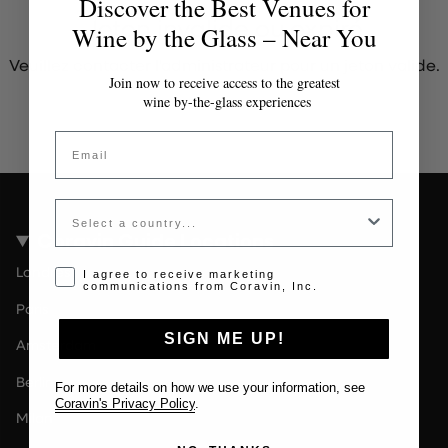
Discover the Best Venues for
Jeton invalide ou expiré
Wine by the Glass – Near You
Veuillez contacter l'administrateur pour un jeton valide.
Join now to receive access to the greatest
wine by-the-glass experiences
Email
Country
Coravin Guide Locations
Londres
Opt-in disclaimer
I agree to receive marketing
communications from Coravin, Inc.
Paris
SIGN ME UP!
Amsterdam
Berlin
For more details on how we use your information, see
Coravin's Privacy Policy
.
Milan