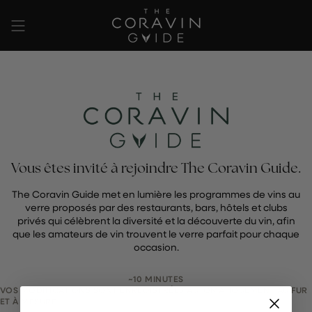
Passer
au
contenu
de
la
page
Vous êtes invité à rejoindre The Coravin Guide.
The Coravin Guide met en lumière les programmes de vins au
verre proposés par des restaurants, bars, hôtels et clubs
privés qui célèbrent la diversité et la découverte du vin, afin
que les amateurs de vin trouvent le verre parfait pour chaque
occasion.
~10 MINUTES
VOS MODIFICATIONS SONT ENREGISTRÉES AUTOMATIQUEMENT AU FUR
ET À MESURE.