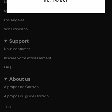
NO, THANKS
Melbourne
Sydney
Los Angeles
San Francisco
Support
Nous contacter
Inscrire votre établissement
FAQ
About us
À propos de Coravin
À propos du guide Coravin
Instagram