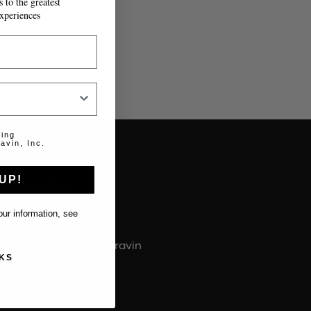
 to the greatest
xperiences
ting
avin, Inc.
UP!
About us
ur information, see
À propos de Coravin
À propos du guide Coravin
KS