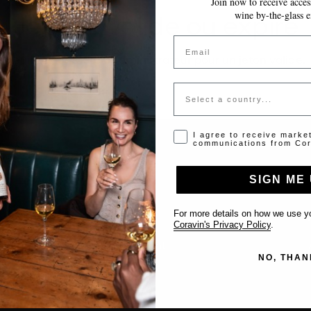
Join now to receive access
wine by-the-glass e
Jeton invalide ou expiré
Email
Veuillez contacter l'administrateur pour un jeton valide.
Country
Opt-in disclaimer
I agree to receive marke
communications from Cor
SIGN ME 
Support
For more details on how we use yo
Nous contacter
Coravin's Privacy Policy
.
Inscrire votre établissement
NO, THAN
FAQ