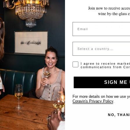
Join now to receive access
VOS MODIFICATIONS SONT ENREGISTRÉES AUTOMATIQUEMENT AU FUR E
wine by-the-glass e
Jeton invalide ou expiré
Email
Veuillez contacter l'administrateur pour un jeton valide.
Country
Opt-in disclaimer
I agree to receive marke
communications from Cor
SIGN ME 
Support
For more details on how we use yo
Coravin's Privacy Policy
.
Nous contacter
NO, THAN
Inscrire votre établissement
FAQ