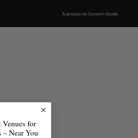
À propos du Coravin Guide
verre
brent la
t Venues for
uvent le
s – Near You