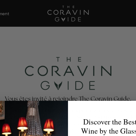
ement
Vous êtes invité à rejoindre The Coravin Guide.
Coravin Guide met en lumière les programmes de vins au 
s par des restaurants, bars, hôtels et clubs privés qui célè
Discover the Bes
té et la découverte du vin, afin que les amateurs de vin tro
Wine by the Glas
verre parfait pour chaque occasion.