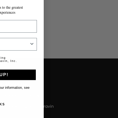
 to the greatest
T À MESURE.
xperiences
ting
avin, Inc.
UP!
About us
ur information, see
À propos de Coravin
KS
À propos du guide Coravin