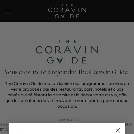
Passer
au
contenu
de
la
page
Vous êtes invité à rejoindre The Coravin Guide.
The Coravin Guide met en lumière les programmes de vins au
verre proposés par des restaurants, bars, hôtels et clubs
privés qui célèbrent la diversité et la découverte du vin, afin
que les amateurs de vin trouvent le verre parfait pour chaque
occasion.
~10 MINUTES
VOS MODIFICATIONS SONT ENREGISTRÉES AUTOMATIQUEMENT AU FUR
ET À MESURE.