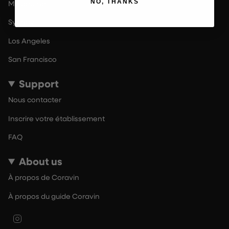
NO, THANKS
Melbourne
Sydney
Los Angeles
San Francisco
Support
Nous contacter
Inscrire votre établissement
FAQ
About us
À propos de Coravin
À propos du guide Coravin
Instagram