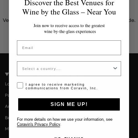
Discover the Best Venues for
Jeton invalide ou expiré
Wine by the Glass – Near You
Veuillez contacter l'administrateur pour un jeton valide.
Join now to receive access to the greatest
wine by-the-glass experiences
Email
Country
Coravin Guide Locations
Londres
Opt-in disclaimer
I agree to receive marketing
communications from Coravin, Inc.
Paris
SIGN ME UP!
Amsterdam
Berlin
For more details on how we use your information, see
Coravin's Privacy Policy
.
Milan