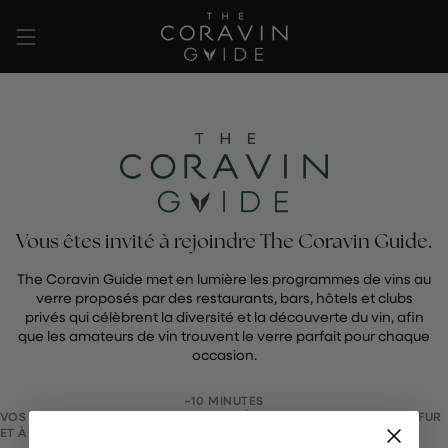
Passer
au
contenu
de
la
page
Vous êtes invité à rejoindre The Coravin Guide.
The Coravin Guide met en lumière les programmes de vins au
verre proposés par des restaurants, bars, hôtels et clubs
privés qui célèbrent la diversité et la découverte du vin, afin
que les amateurs de vin trouvent le verre parfait pour chaque
occasion.
~10 MINUTES
VOS MODIFICATIONS SONT ENREGISTRÉES AUTOMATIQUEMENT AU FUR
ET À MESURE.