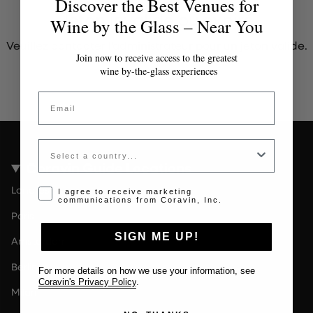
Discover the Best Venues for
Jeton invalide ou expiré
Wine by the Glass – Near You
Veuillez contacter l'administrateur pour un jeton valide.
Join now to receive access to the greatest
wine by-the-glass experiences
Email
Country
Coravin Guide Locations
Londres
Opt-in disclaimer
I agree to receive marketing
communications from Coravin, Inc.
Paris
SIGN ME UP!
Amsterdam
Berlin
For more details on how we use your information, see
Coravin's Privacy Policy
.
Milan