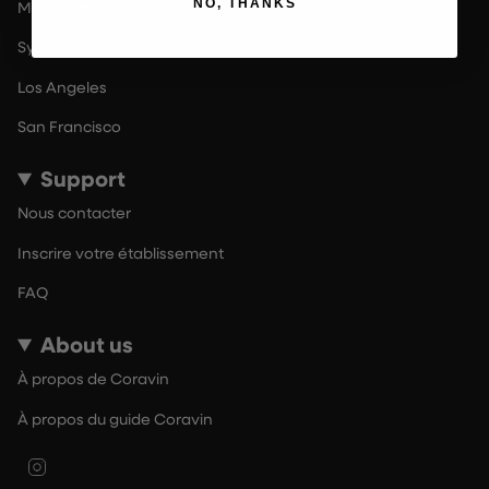
NO, THANKS
Melbourne
Sydney
Los Angeles
San Francisco
Support
Nous contacter
Inscrire votre établissement
FAQ
About us
À propos de Coravin
À propos du guide Coravin
Instagram