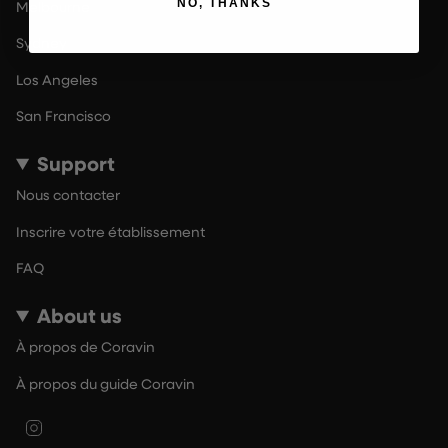
NO, THANKS
Melbourne
Sydney
Los Angeles
San Francisco
Support
Nous contacter
Inscrire votre établissement
FAQ
About us
À propos de Coravin
À propos du guide Coravin
Instagram