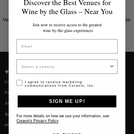
Discover the Best Venues for
Jeton invalide ou expiré
Wine by the Glass – Near You
Veuillez contacter l'administrateur pour un jeton valide.
Join now to receive access to the greatest
wine by-the-glass experiences
Email
Country
Coravin Guide Locations
Londres
Opt-in disclaimer
I agree to receive marketing
communications from Coravin, Inc.
Paris
SIGN ME UP!
Amsterdam
Berlin
For more details on how we use your information, see
Coravin's Privacy Policy
.
Milan