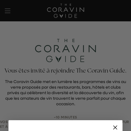
Passer
au
contenu
de
la
page
Vous êtes invité à rejoindre The Coravin Guide.
The Coravin Guide met en lumière les programmes de vins au
verre proposés par des restaurants, bars, hôtels et clubs
privés qui célèbrent la diversité et la découverte du vin, afin
que les amateurs de vin trouvent le verre parfait pour chaque
occasion.
~10 MINUTES
VOS MODIFICATIONS SONT ENREGISTRÉES AUTOMATIQUEMENT AU FUR
ET À MESURE.