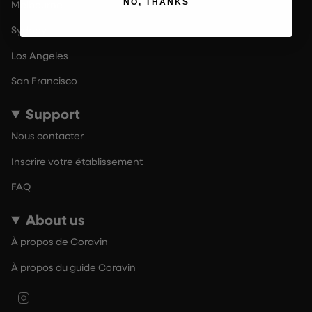
NO, THANKS
Melbourne
Sydney
Los Angeles
San Francisco
Support
Nous contacter
Inscrire votre établissement
FAQ
About us
À propos de Coravin
À propos du guide Coravin
Instagram