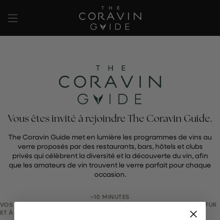
Passer
au
contenu
de
la
page
Vous êtes invité à rejoindre The Coravin Guide.
The Coravin Guide met en lumière les programmes de vins au
verre proposés par des restaurants, bars, hôtels et clubs
privés qui célèbrent la diversité et la découverte du vin, afin
que les amateurs de vin trouvent le verre parfait pour chaque
occasion.
~10 MINUTES
VOS MODIFICATIONS SONT ENREGISTRÉES AUTOMATIQUEMENT AU FUR
ET À MESURE.