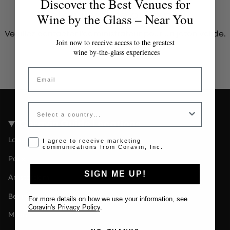
Discover the Best Venues for
Jeton invalide ou expiré
Wine by the Glass – Near You
Veuillez contacter l'administrateur pour un jeton valide.
Join now to receive access to the greatest
wine by-the-glass experiences
Email
Country
Coravin Guide Locations
Londres
Opt-in disclaimer
I agree to receive marketing
communications from Coravin, Inc.
Paris
SIGN ME UP!
Amsterdam
Berlin
For more details on how we use your information, see
Coravin's Privacy Policy
.
Milan