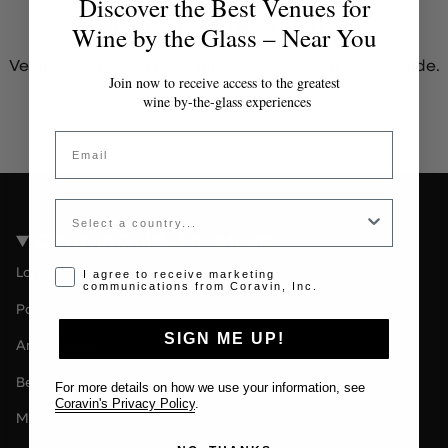
Discover the Best Venues for
Jeton invalide ou expiré
Wine by the Glass – Near You
Veuillez contacter l'administrateur pour un jeton valide.
Join now to receive access to the greatest
wine by-the-glass experiences
Email
Country
Coravin Guide Locations
Londres
Opt-in disclaimer
I agree to receive marketing
communications from Coravin, Inc.
Paris
SIGN ME UP!
Amsterdam
Berlin
For more details on how we use your information, see
Coravin's Privacy Policy
.
Milan