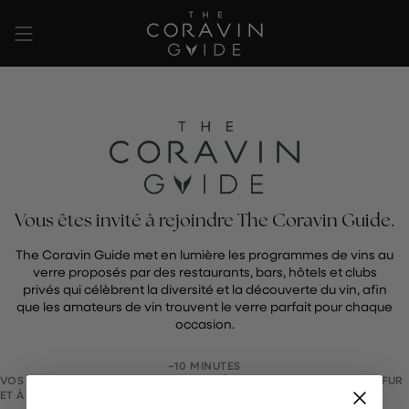
Passer
au
contenu
de
la
page
Vous êtes invité à rejoindre The Coravin Guide.
The Coravin Guide met en lumière les programmes de vins au
verre proposés par des restaurants, bars, hôtels et clubs
privés qui célèbrent la diversité et la découverte du vin, afin
que les amateurs de vin trouvent le verre parfait pour chaque
occasion.
~10 MINUTES
VOS MODIFICATIONS SONT ENREGISTRÉES AUTOMATIQUEMENT AU FUR
ET À MESURE.