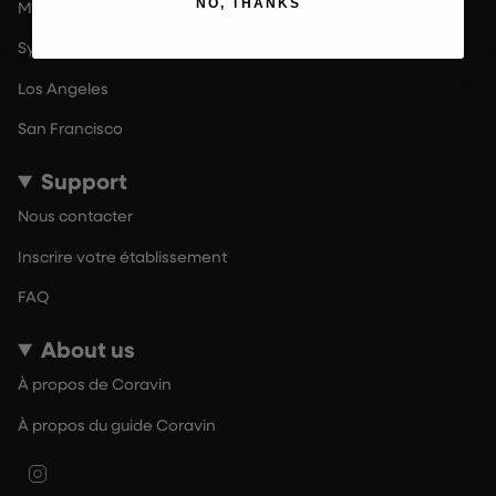
NO, THANKS
Melbourne
Sydney
Los Angeles
San Francisco
Support
Nous contacter
Inscrire votre établissement
FAQ
About us
À propos de Coravin
À propos du guide Coravin
Instagram