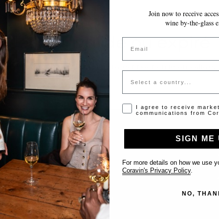
Join now to receive access
VOS MODIFICATIONS SONT ENREGISTRÉES AUTOMATIQUEMENT AU FUR E
wine by-the-glass e
Jeton invalide ou expiré
Email
Veuillez contacter l'administrateur pour un jeton valide.
Country
Opt-in disclaimer
I agree to receive marke
communications from Cor
SIGN ME 
Support
For more details on how we use yo
Coravin's Privacy Policy
.
Nous contacter
NO, THAN
Inscrire votre établissement
FAQ