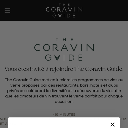
Passer
au
contenu
de
la
page
Vous êtes invité à rejoindre The Coravin Guide.
The Coravin Guide met en lumière les programmes de vins au
verre proposés par des restaurants, bars, hôtels et clubs
privés qui célèbrent la diversité et la découverte du vin, afin
que les amateurs de vin trouvent le verre parfait pour chaque
occasion.
~10 MINUTES
VOS MODIFICATIONS SONT ENREGISTRÉES AUTOMATIQUEMENT AU FUR
ET À MESURE.