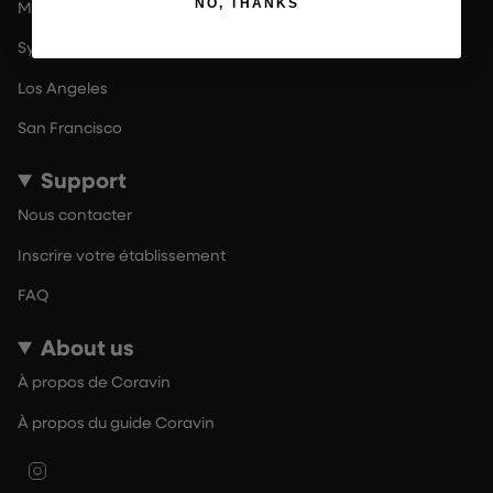
NO, THANKS
Melbourne
Sydney
Los Angeles
San Francisco
Support
Nous contacter
Inscrire votre établissement
FAQ
About us
À propos de Coravin
À propos du guide Coravin
Instagram