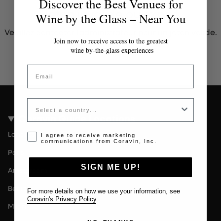
Discover the Best Venues for
Jeton invalide ou expiré
Wine by the Glass – Near You
Veuillez contacter l'administrateur pour un jeton valide.
Join now to receive access to the greatest
wine by-the-glass experiences
Email
Country
Coravin Guide Locations
Londres
Opt-in disclaimer
I agree to receive marketing
communications from Coravin, Inc.
Paris
SIGN ME UP!
Amsterdam
Berlin
For more details on how we use your information, see
Coravin's Privacy Policy
.
Milan