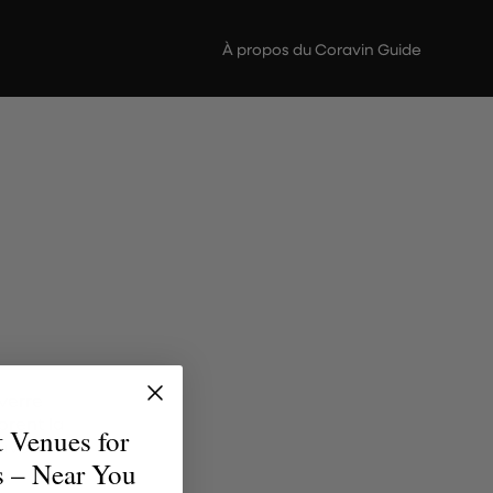
À propos du Coravin Guide
verre
brent la
t Venues for
uvent le
s – Near You