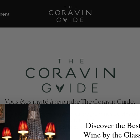
ement
Vous êtes invité à rejoindre The Coravin Guide.
Coravin Guide met en lumière les programmes de vins au 
s par des restaurants, bars, hôtels et clubs privés qui célè
Discover the Bes
té et la découverte du vin, afin que les amateurs de vin tro
Wine by the Glas
verre parfait pour chaque occasion.