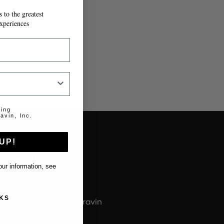
 to the greatest
T À MESURE.
xperiences
ting
avin, Inc.
UP!
About us
ur information, see
À propos de Coravin
KS
À propos du guide Coravin