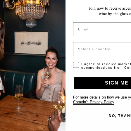
Join now to receive access
VOS MODIFICATIONS SONT ENREGISTRÉES AUTOMATIQUEMENT AU FUR E
wine by-the-glass e
Jeton invalide ou expiré
Email
Veuillez contacter l'administrateur pour un jeton valide.
Country
Opt-in disclaimer
I agree to receive marke
communications from Cor
SIGN ME 
Support
For more details on how we use yo
Coravin's Privacy Policy
.
Nous contacter
NO, THAN
Inscrire votre établissement
FAQ