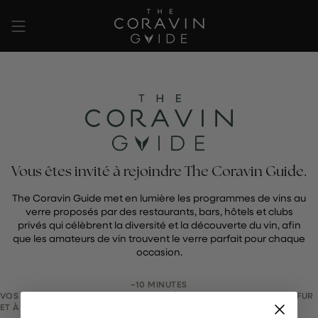
Passer
au
contenu
de
la
page
Vous êtes invité à rejoindre The Coravin Guide.
The Coravin Guide met en lumière les programmes de vins au
verre proposés par des restaurants, bars, hôtels et clubs
privés qui célèbrent la diversité et la découverte du vin, afin
que les amateurs de vin trouvent le verre parfait pour chaque
occasion.
~10 MINUTES
VOS MODIFICATIONS SONT ENREGISTRÉES AUTOMATIQUEMENT AU FUR
ET À MESURE.