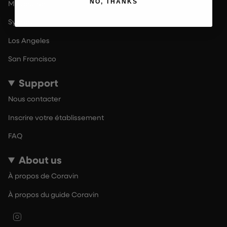
NO, THANKS
Melbourne
Sydney
Los Angeles
San Francisco
Support
Nous contacter
Inscrire votre établissement
FAQ
About us
À propos de Coravin
À propos du guide Coravin
Instagram