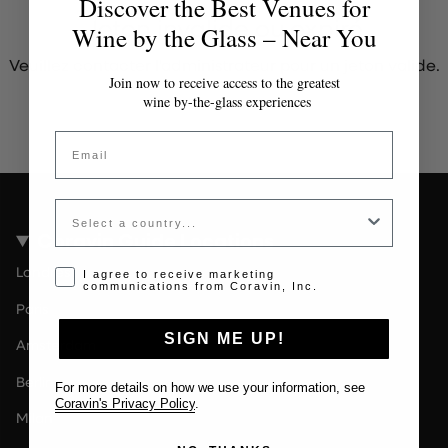
Discover the Best Venues for
Jeton invalide ou expiré
Wine by the Glass – Near You
Veuillez contacter l'administrateur pour un jeton valide.
Join now to receive access to the greatest
wine by-the-glass experiences
Email
Country
Coravin Guide Locations
Londres
Opt-in disclaimer
I agree to receive marketing
communications from Coravin, Inc.
Paris
SIGN ME UP!
Amsterdam
Berlin
For more details on how we use your information, see
Coravin's Privacy Policy
.
Milan