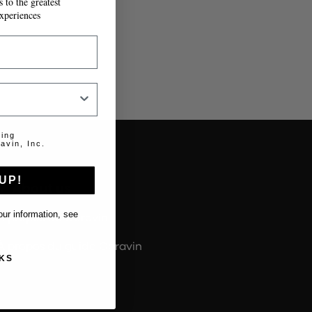
 to the greatest
xperiences
ting
avin, Inc.
UP!
About us
ur information, see
À propos de Coravin
À propos du guide Coravin
KS