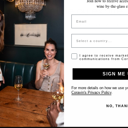
Join now to receive access
wine by-the-glass e
Jeton invalide ou expiré
Email
Veuillez contacter l'administrateur pour un jeton valide.
Country
Opt-in disclaimer
I agree to receive marke
communications from Cor
SIGN ME 
Support
For more details on how we use yo
Nous contacter
Coravin's Privacy Policy
.
Inscrire votre établissement
NO, THAN
FAQ