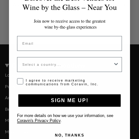
Veuillez contacter l'administrateur pour un jeton
Wine by the Glass – Near You
valide.
Join now to receive access to the greatest
wine by-the-glass experiences
Email
Country
Coravin Guide Locations
Londres
Opt-in disclaimer
I agree to receive marketing
communications from Coravin, Inc.
Paris
Amsterdam
SIGN ME UP!
Berlin
For more details on how we use your information, see
Milan
Coravin's Privacy Policy
.
Melbourne
NO, THANKS