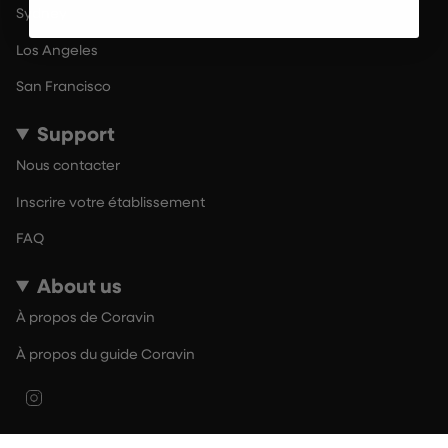
Sydney
Los Angeles
San Francisco
Support
Nous contacter
Inscrire votre établissement
FAQ
About us
À propos de Coravin
À propos du guide Coravin
Instagram