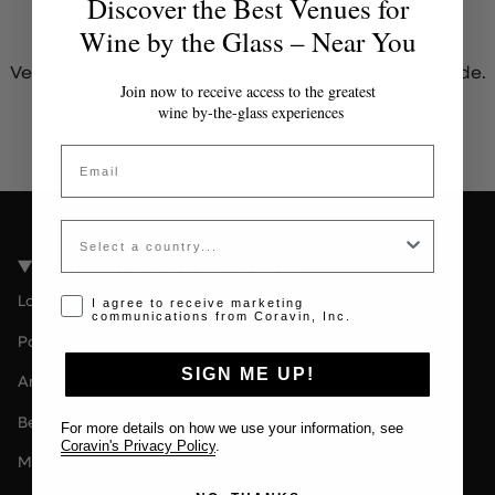
Discover the Best Venues for
Jeton invalide ou expiré
Wine by the Glass – Near You
Veuillez contacter l'administrateur pour un jeton valide.
Join now to receive access to the greatest
wine by-the-glass experiences
Email
Country
Coravin Guide Locations
Londres
Opt-in disclaimer
I agree to receive marketing
communications from Coravin, Inc.
Paris
SIGN ME UP!
Amsterdam
Berlin
For more details on how we use your information, see
Coravin's Privacy Policy
.
Milan