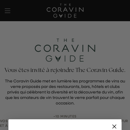
Passer
au
contenu
de
la
page
Vous êtes invité à rejoindre The Coravin Guide.
The Coravin Guide met en lumière les programmes de vins au
verre proposés par des restaurants, bars, hôtels et clubs
privés qui célèbrent la diversité et la découverte du vin, afin
que les amateurs de vin trouvent le verre parfait pour chaque
occasion.
~10 MINUTES
VOS MODIFICATIONS SONT ENREGISTRÉES AUTOMATIQUEMENT AU FUR
ET À MESURE.