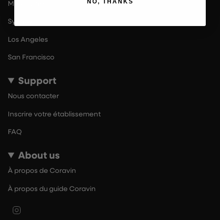
NO, THANKS
Melbourne
Sydney
Los Angeles
San Francisco
Support
Nous contacter
Inscrire votre établissement
FAQ
About us
À propos de Coravin
À propos du guide Coravin
Instagram