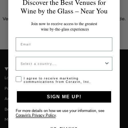
Discover the Best Venues for
Jeton invalide ou expiré
Wine by the Glass – Near You
Veuillez contacter l'administrateur pour un jeton valide.
Join now to receive access to the greatest
wine by-the-glass experiences
Email
Country
Coravin Guide Locations
Londres
Opt-in disclaimer
I agree to receive marketing
communications from Coravin, Inc.
Paris
SIGN ME UP!
Amsterdam
Berlin
For more details on how we use your information, see
Coravin's Privacy Policy
.
Milan