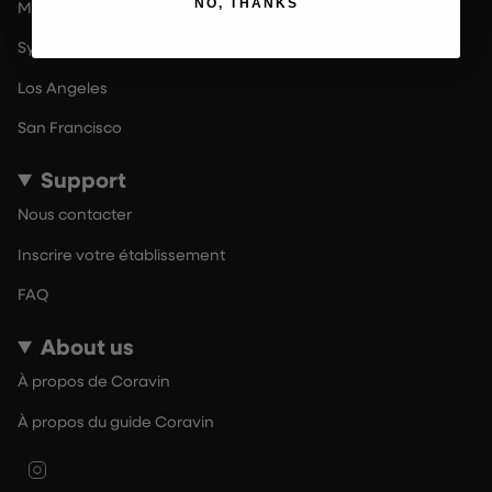
NO, THANKS
Melbourne
Sydney
Los Angeles
San Francisco
Support
Nous contacter
Inscrire votre établissement
FAQ
About us
À propos de Coravin
À propos du guide Coravin
Instagram