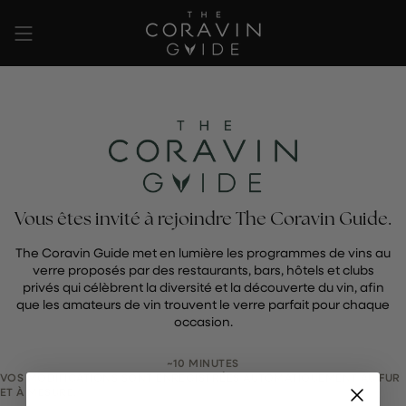
Passer
au
contenu
de
la
page
Vous êtes invité à rejoindre The Coravin Guide.
The Coravin Guide met en lumière les programmes de vins au
verre proposés par des restaurants, bars, hôtels et clubs
privés qui célèbrent la diversité et la découverte du vin, afin
que les amateurs de vin trouvent le verre parfait pour chaque
occasion.
~10 MINUTES
VOS MODIFICATIONS SONT ENREGISTRÉES AUTOMATIQUEMENT AU FUR
ET À MESURE.