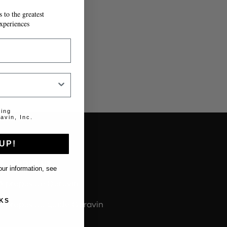
 to the greatest
T À MESURE.
xperiences
ting
avin, Inc.
UP!
About us
ur information, see
À propos de Coravin
KS
À propos du guide Coravin