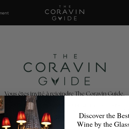
ement
Vous êtes invité à rejoindre The Coravin Guide.
Coravin Guide met en lumière les programmes de vins au 
s par des restaurants, bars, hôtels et clubs privés qui célè
Discover the Bes
té et la découverte du vin, afin que les amateurs de vin tro
Wine by the Glas
verre parfait pour chaque occasion.