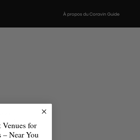
À propos du Coravin Guide
verre
brent la
t Venues for
uvent le
s – Near You