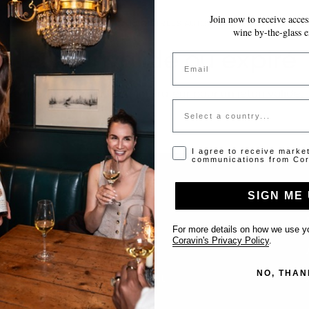
Join now to receive access
VOS MODIFICATIONS SONT ENREGISTRÉES AUTOMATIQUEMENT AU FUR E
wine by-the-glass e
Jeton invalide ou expiré
Email
Veuillez contacter l'administrateur pour un jeton valide.
Country
Opt-in disclaimer
I agree to receive marke
communications from Cor
SIGN ME 
Support
For more details on how we use yo
Coravin's Privacy Policy
.
Nous contacter
NO, THAN
Inscrire votre établissement
FAQ