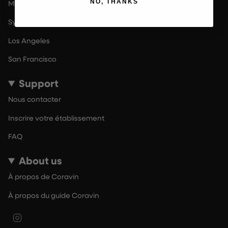
NO, THANKS
Melbourne
Sydney
Los Angeles
San Francisco
Support
Nous contacter
Inscrire votre établissement
FAQ
About us
À propos de Coravin
À propos du guide Coravin
Instagram