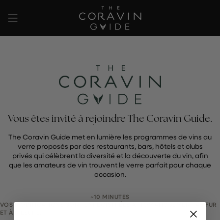
Passer
au
contenu
de
la
page
Vous êtes invité à rejoindre The Coravin Guide.
The Coravin Guide met en lumière les programmes de vins au
verre proposés par des restaurants, bars, hôtels et clubs
privés qui célèbrent la diversité et la découverte du vin, afin
que les amateurs de vin trouvent le verre parfait pour chaque
occasion.
~10 MINUTES
VOS MODIFICATIONS SONT ENREGISTRÉES AUTOMATIQUEMENT AU FUR
ET À MESURE.