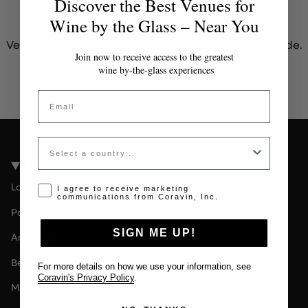
Discover the Best Venues for
Jeton invalide ou expiré
Wine by the Glass – Near You
Veuillez contacter l'administrateur pour un jeton valide.
Join now to receive access to the greatest
wine by-the-glass experiences
Email
Country
Coravin Guide Locations
Londres
Opt-in disclaimer
I agree to receive marketing
communications from Coravin, Inc.
Paris
SIGN ME UP!
Amsterdam
Berlin
For more details on how we use your information, see
Coravin's Privacy Policy
.
Milan