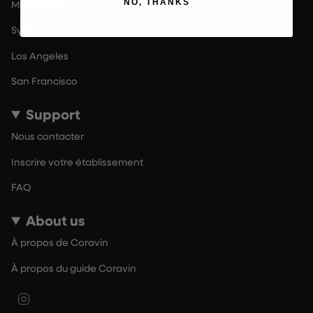
NO, THANKS
Melbourne
Sydney
Los Angeles
San Francisco
Support
Nous contacter
Inscrire votre établissement
FAQ
About us
À propos de Coravin
À propos du guide Coravin
Instagram