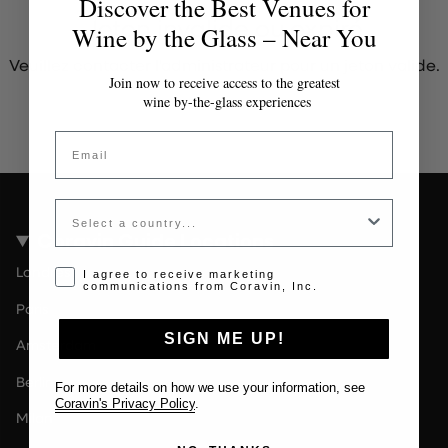
Discover the Best Venues for
Jeton invalide ou expiré
Wine by the Glass – Near You
Veuillez contacter l'administrateur pour un jeton valide.
Join now to receive access to the greatest
wine by-the-glass experiences
Email
Country
Coravin Guide Locations
Londres
Opt-in disclaimer
I agree to receive marketing
communications from Coravin, Inc.
Paris
SIGN ME UP!
Amsterdam
Berlin
For more details on how we use your information, see
Coravin's Privacy Policy
.
Milan