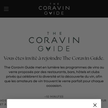
Passer
au
contenu
de
la
page
Vous êtes invité à rejoindre The Coravin Guide.
The Coravin Guide met en lumière les programmes de vins au
verre proposés par des restaurants, bars, hôtels et clubs
privés qui célèbrent la diversité et la découverte du vin, afin
que les amateurs de vin trouvent le verre parfait pour chaque
occasion.
~10 MINUTES
VOS MODIFICATIONS SONT ENREGISTRÉES AUTOMATIQUEMENT AU FUR
ET À MESURE.