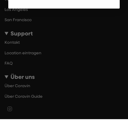
Los Angeles
San Francisco
Support
Kontakt
Location eintragen
FAQ
Über uns
Über Coravin
Über Coravin Guide
Instagram
© By The Glass 2026
Nutzungsbedingungen
Datenschutzerklärung