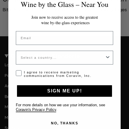
Wine by the Glass – Near You
Bitte kontaktieren Sie den Administrator für ein gültiges
Token.
Join now to receive access to the greatest
wine by-the-glass experiences
Email
Country
Coravin Guide Standorte
London
Opt-in disclaimer
I agree to receive marketing
Paris
communications from Coravin, Inc.
Amsterdam
SIGN ME UP!
Berlin
For more details on how we use your information, see
Milan
Coravin's Privacy Policy
.
Melbourne
NO, THANKS
Sydney