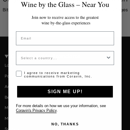
Wine by the Glass – Near You
Bitte kontaktieren Sie den Administrator für ein gültiges
Token.
Join now to receive access to the greatest
wine by-the-glass experiences
Email
Country
Coravin Guide Standorte
London
Opt-in disclaimer
I agree to receive marketing
Paris
communications from Coravin, Inc.
Amsterdam
SIGN ME UP!
Berlin
For more details on how we use your information, see
Milan
Coravin's Privacy Policy
.
Melbourne
NO, THANKS
Sydney