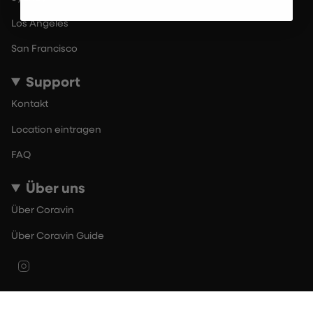
Los Angeles
San Francisco
Support
Kontakt
Location eintragen
FAQ
Über uns
Über Coravin
Über Coravin Guide
Instagram
© By The Glass 2026
Nutzungsbedingungen
Datenschutzerklärung