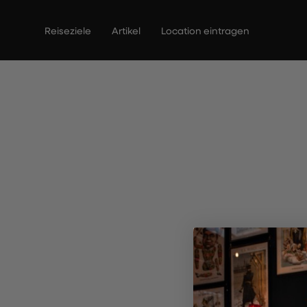
Zum
Inhalt
Reiseziele
Artikel
Location eintragen
springen
The Cor
R
Entd