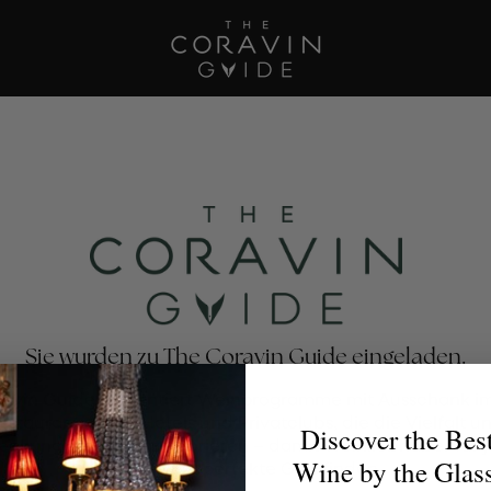
Sie wurden zu The Coravin Guide eingeladen.
avin Guide präsentiert Weinprogramme mit Ausschank im
estaurants, Bars, Hotels und Privatclubs, die die Vielfalt u
Discover the Bes
eckung von Wein zelebrieren – damit Weinliebhaber für 
Wine by the Glas
Anlass das perfekte Glas finden.