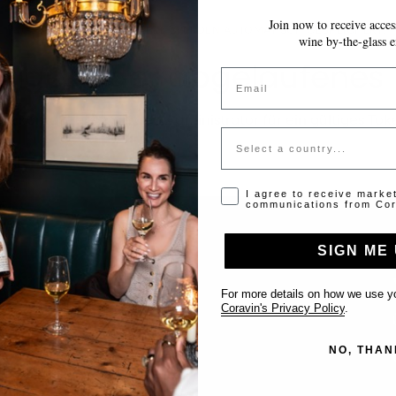
Join now to receive access
~10 MINUTEN
IHRE EINGABEN WERDEN AUTOMATISCH GESPEICHERT.
wine by-the-glass e
tiges oder abgelaufenes
Email
tte kontaktieren Sie den Administrator für ein gültiges Tok
Country
Opt-in disclaimer
I agree to receive marke
communications from Cor
SIGN ME 
Support
For more details on how we use yo
Coravin's Privacy Policy
.
Kontakt
NO, THAN
Location eintragen
FAQ