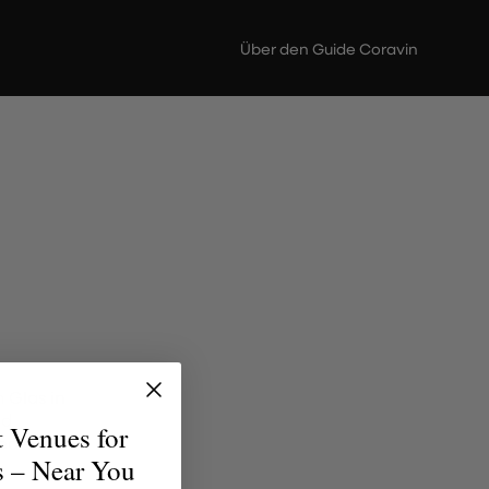
Über den Guide Coravin
 Glas in
nd
t Venues for
jeden
s – Near You