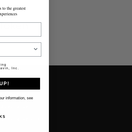
 to the greatest
xperiences
 Token
en.
ting
avin, Inc.
UP!
Über uns
ur information, see
Über Coravin
KS
Über Coravin Guide