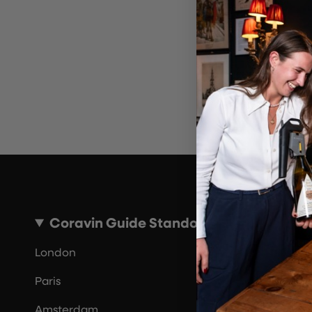
Ungül
Bi
Coravin Guide Standorte
London
Paris
Amsterdam